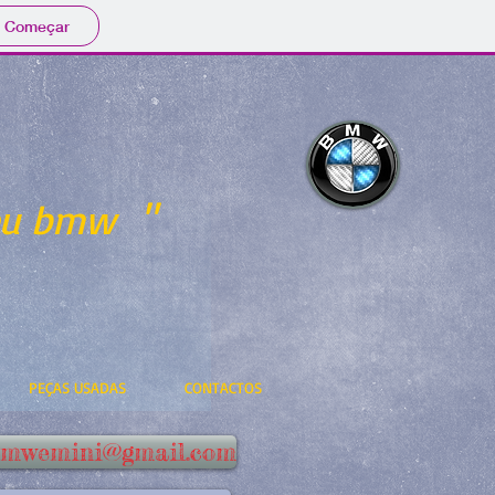
Começar
teu bmw "
PEÇAS USADAS
CONTACTOS
bmwemini@gmail.com