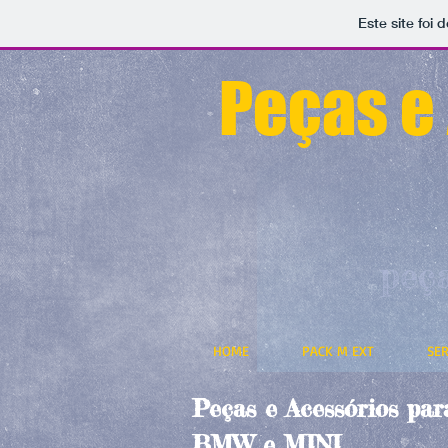
Este site foi
Peças e
peç
HOME
PACK M EXT
SER
Peças e Acessórios par
BMW e MINI