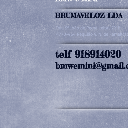
BRUMAVELOZ LDA
Rua Sº João de Pedra Leital, 721D
4770-464 Requião V. N. de Famalicã
telf 918914020
bmwemini@gmail.