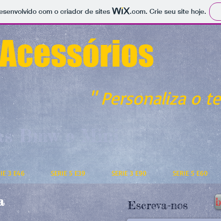
 desenvolvido com o criador de sites
.com
. Crie seu site hoje.
 Acessórios
" Personaliza o 
as Bmw e Mini
IE 3 E46
SERIE 5 E39
SERIE 3 E90
SERIE 5 E60
a
Escreva-nos