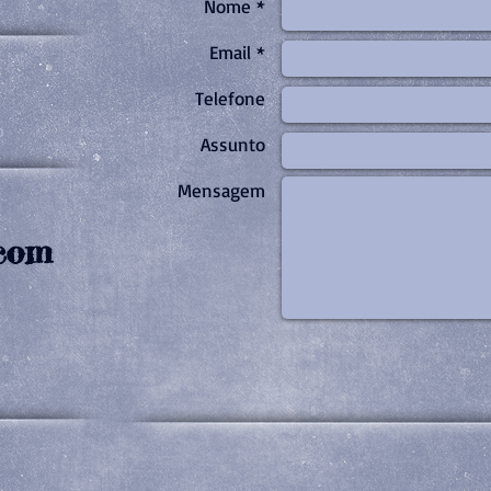
Nome *
Email *
Telefone
o
Assunto
Mensagem
com